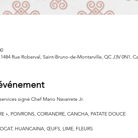
30
, 1484 Rue Roberval, Saint-Bruno-de-Montarville, QC J3V 0N1, C
'événement
rvices signé Chef Mario Navarrete Jr.
RE », POIVRONS, CORIANDRE, CANCHA, PATATE DOUCE
VOCAT, HUANCAINA, ŒUFS, LIME, FLEURS